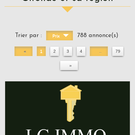
Trier par :
788 annonce(s)
Prix
«
1
2
3
4
..
79
»