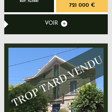
Ref: IG3681
721 000
€
VOIR