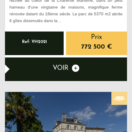
Nichée au coeur de la Charente Maritime, dans un petit
hameau d'une vingtaine de maisons, magnifique ferme
rénovée datant du 18ème siècle. Le parc de 5370 m2 abrite
6 gîtes dissimulés dans la...
Prix
Ref: VH2021
772 500
€
VOIR