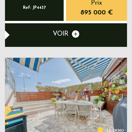
Prix
Ref: JP4437
895 000
€
VOIR