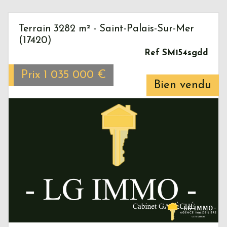
Terrain 3282 m² - Saint-Palais-Sur-Mer
(17420)
Ref SM154sgdd
Prix
1 035 000
€
Bien vendu