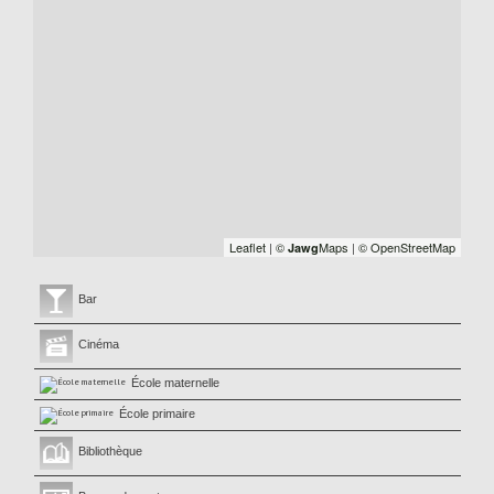
Leaflet
|
©
Maps
|
© OpenStreetMap
Jawg
Bar
Cinéma
École maternelle
École primaire
Bibliothèque