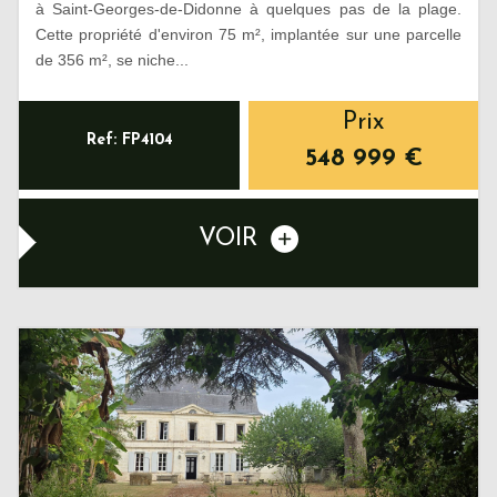
à Saint-Georges-de-Didonne à quelques pas de la plage.
Cette propriété d'environ 75 m², implantée sur une parcelle
de 356 m², se niche...
Prix
Ref: FP4104
548 999
€
VOIR