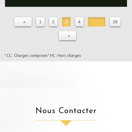
«
1
2
3
4
..
29
»
* CC : Charges comprises
* HC : Hors charges
Nous Contacter