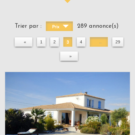
Trier par :
289 annonce(s)
Prix
«
1
2
3
4
..
29
»