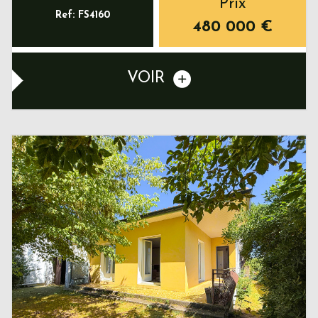
Prix
Ref: FS4160
480 000
€
VOIR