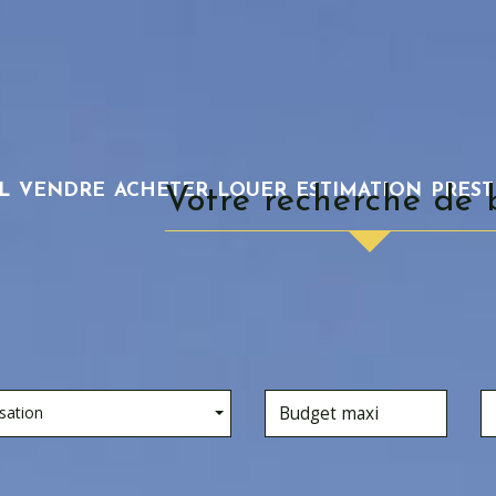
L
VENDRE
ACHETER
LOUER
ESTIMATION
PRES
Votre recherche de 
sation