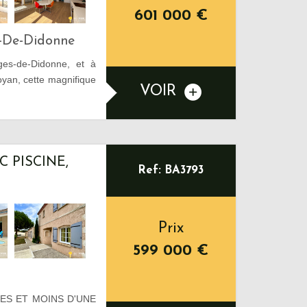
601 000
€
s-De-Didonne
rges-de-Didonne, et à
yan, cette magnifique
VOIR
C PISCINE,
Ref: BA3793
Prix
599 000
€
ES ET MOINS D'UNE