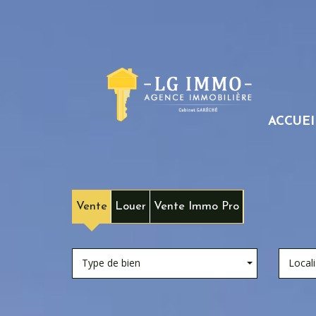
ACCUEI
Vente
Louer
Vente Immo Pro
Type de bien
Locali