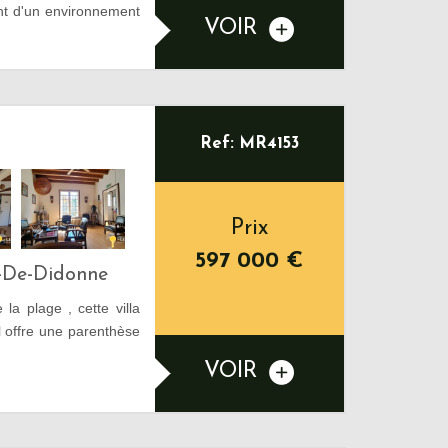
t d'un environnement
VOIR
Ref: MR4153
Prix
597 000
€
s-De-Didonne
la plage , cette villa
 offre une parenthèse
VOIR