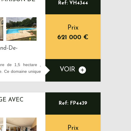
Ref: VH4344
Prix
621 000
€
ond-De-
ure de 1,5 hectare ,
VOIR
le. Ce domaine unique
GE AVEC
Ref: FP4439
Prix