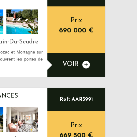
Prix
690 000
€
main-Du-Seudre
mozac et Mortagne sur
uvrent les portes de
VOIR
ANCES
Ref: AAR3991
Prix
669 500
€