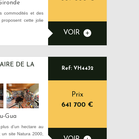
Gironde
s commodités et des
roposent cette jolie
VOIR
AIRE DE LA
Ref: VH4432
Prix
641 700
€
Du-Gua
 plus d’un hectare au
t un site Natura 2000,