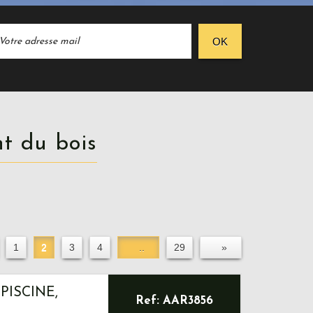
OK
nt du bois
1
2
3
4
..
29
»
PISCINE,
Ref: AAR3856