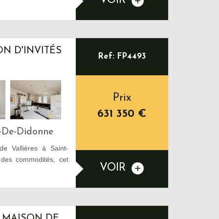
VOIR
ON D'INVITÉS
Ref: FP4493
Prix
631 350
€
s-De-Didonne
de Vallières à Saint-
 des commodités, cet
VOIR
 MAISON DE