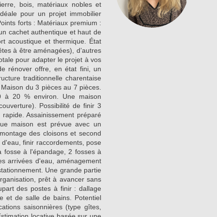
rre, bois, matériaux nobles et
déale pour un projet immobilier
Points forts : Matériaux premium :
r un cachet authentique et haut de
t acoustique et thermique. État
rêtes à être aménagées), d’autres
totale pour adapter le projet à vos
 rénover offre, en état fini, un
ucture traditionnelle charentaise
 Maison du 3 pièces au 7 pièces.
80 à 20 % environ. Une maison
uverture). Possibilité de finir 3
n rapide. Assainissement préparé
que maison est prévue avec un
r montage des cloisons et second
 d'eau, finir raccordements, pose
la fosse à l'épandage, 2 fosses à
t les arrivées d'eau, aménagement
stationnement. Une grande partie
organisation, prêt à avancer sans
part des postes à finir : dallage
e et de salle de bains. Potentiel
cations saisonnières (type gîtes,
stimation locative basée sur une