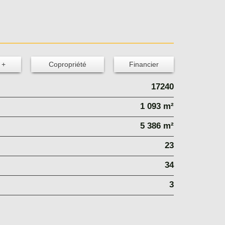
 +
Copropriété
Financier
17240
1 093 m²
5 386 m²
23
34
3