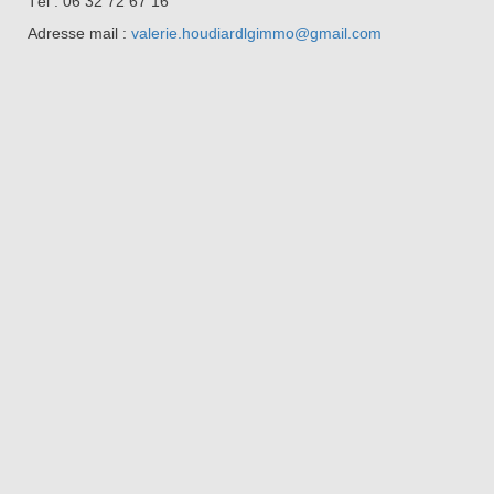
Tél : 06 32 72 67 16
Adresse mail :
valerie.houdiardlgimmo@gmail.com