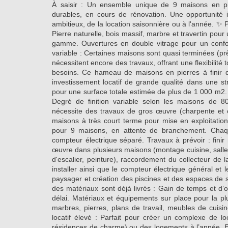
À saisir : Un ensemble unique de 9 maisons en pie
durables, en cours de rénovation. Une opportunité i
ambitieux, de la location saisonnière ou à l'année. ✨ 
Pierre naturelle, bois massif, marbre et travertin pou
gamme. Ouvertures en double vitrage pour un confor
variable : Certaines maisons sont quasi terminées (p
nécessitent encore des travaux, offrant une flexibilité 
besoins. Ce hameau de maisons en pierres à finir de
investissement locatif de grande qualité dans une str
pour une surface totale estimée de plus de 1 000 m2.
Degré de finition variable selon les maisons de 
nécessite des travaux de gros œuvre (charpente et co
maisons à très court terme pour mise en exploitatio
pour 9 maisons, en attente de branchement. Cha
compteur électrique séparé. Travaux à prévoir : fini
œuvre dans plusieurs maisons (montage cuisine, salle
d'escalier, peinture), raccordement du collecteur de 
installer ainsi que le compteur électrique général e
paysager et création des piscines et des espaces de 
des matériaux sont déjà livrés : Gain de temps et d’
délai. Matériaux et équipements sur place pour la plu
marbres, pierres, plans de travail, meubles de cuisin
locatif élevé : Parfait pour créer un complexe de lo
résidences de charme) ou des logements à l’année. E