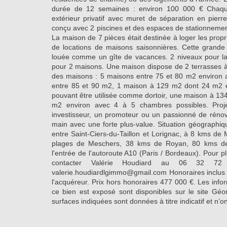
durée de 12 semaines : environ 100 000 € Chaqu
extérieur privatif avec muret de séparation en pierres
conçu avec 2 piscines et des espaces de stationneme
La maison de 7 pièces était destinée à loger les propr
de locations de maisons saisonnières. Cette grande
louée comme un gîte de vacances. 2 niveaux pour la
pour 2 maisons. Une maison dispose de 2 terrasses à 
des maisons : 5 maisons entre 75 et 80 m2 environ
entre 85 et 90 m2, 1 maison à 129 m2 dont 24 m2 e
pouvant être utilisée comme dortoir, une maison à 1
m2 environ avec 4 à 5 chambres possibles. Proj
investisseur, un promoteur ou un passionné de rénov
main avec une forte plus-value. Situation géographiq
entre Saint-Ciers-du-Taillon et Lorignac, à 8 kms d
plages de Meschers, 38 kms de Royan, 80 kms de
l'entrée de l'autoroute A10 (Paris / Bordeaux). Pour p
contacter Valérie Houdiard au 06 32 
valerie.houdiardlgimmo@gmail.com Honoraires inclus
l'acquéreur. Prix hors honoraires 477 000 €. Les info
ce bien est exposé sont disponibles sur le site Géor
surfaces indiquées sont données à titre indicatif et n’o