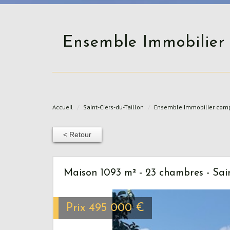
Ensemble Immobilier composé de 9 Maisons Anciennes à finir de rénover
Accueil
Saint-Ciers-du-Taillon
Ensemble Immobilier compo
< Retour
Maison 1093 m² - 23 chambres - Sain
Prix
495 000
€