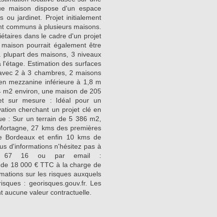
e maison dispose d'un espace
 ou jardinet. Projet initialement
nt communs à plusieurs maisons.
iétaires dans le cadre d'un projet
 maison pourrait également être
 plupart des maisons, 3 niveaux
l'étage. Estimation des surfaces
 avec 2 à 3 chambres, 2 maisons
n mezzanine inférieure à 1,8 m
34 m2 environ, une maison de 205
et sur mesure : Idéal pour un
ation cherchant un projet clé en
ue : Sur un terrain de 5 386 m2,
e Mortagne, 27 kms des premières
 Bordeaux et enfin 10 kms de
lus d'informations n'hésitez pas à
72 67 16 ou par email :
 de 18 000 € TTC à la charge de
rmations sur les risques auxquels
isques : georisques.gouv.fr. Les
nt aucune valeur contractuelle.