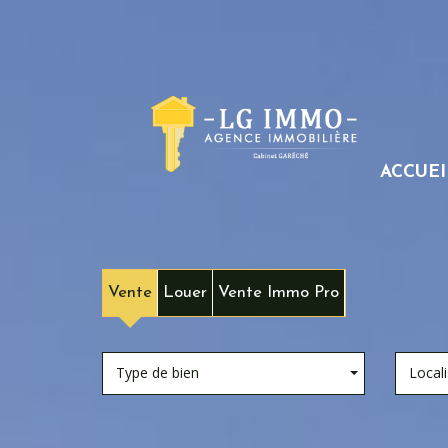
ACCUEI
Vente
Louer
Vente Immo Pro
Type de bien
Locali