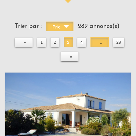
Trier par :
289 annonce(s)
Prix
«
1
2
3
4
..
29
»