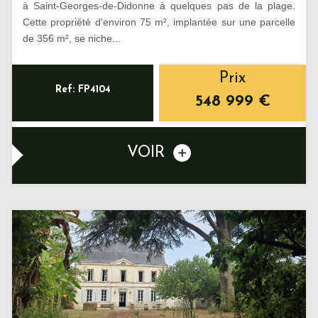
à Saint-Georges-de-Didonne à quelques pas de la plage.
Cette propriété d'environ 75 m², implantée sur une parcelle
de 356 m², se niche...
Prix
Ref: FP4104
548 999
€
VOIR