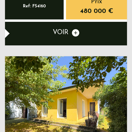
Prix
Ref: FS4160
480 000
€
VOIR