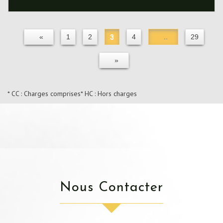
«
1
2
3
4
..
29
»
* CC : Charges comprises
* HC : Hors charges
Nous Contacter