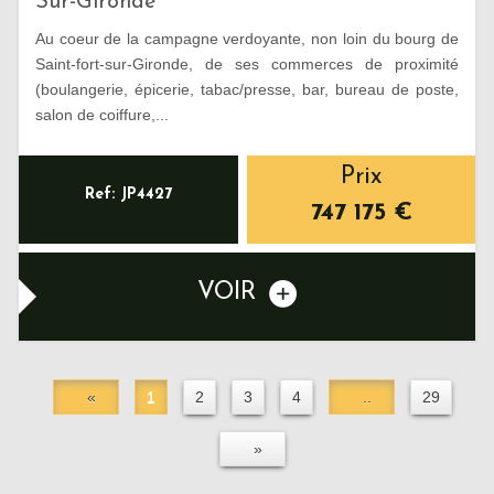
Sur-Gironde
Au coeur de la campagne verdoyante, non loin du bourg de
Saint-fort-sur-Gironde, de ses commerces de proximité
(boulangerie, épicerie, tabac/presse, bar, bureau de poste,
salon de coiffure,...
Prix
Ref: JP4427
747 175
€
VOIR
«
1
2
3
4
..
29
»