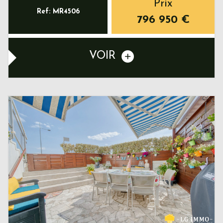
Prix
Ref: MR4506
796 950
€
VOIR