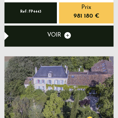
Prix
Ref: FP4443
981 180
€
VOIR