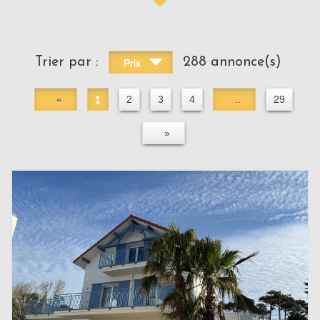
Trier par :
288 annonce(s)
Prix
«
1
2
3
4
..
29
»