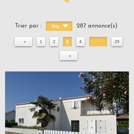
Trier par :
287 annonce(s)
Prix
«
1
2
3
4
..
29
»