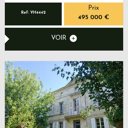
Prix
Ref: VH4442
495 000
€
VOIR