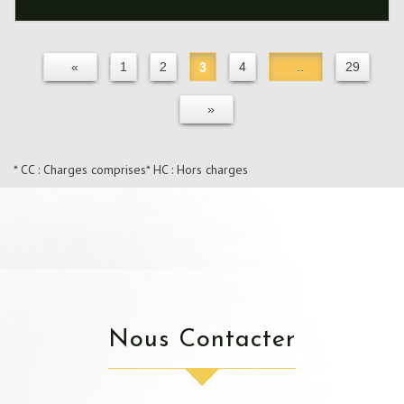
«
1
2
3
4
..
29
»
* CC : Charges comprises
* HC : Hors charges
Nous Contacter