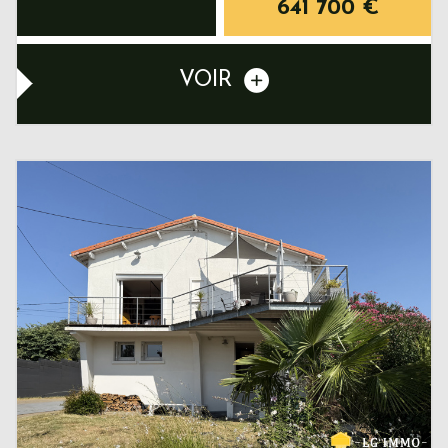
641 700
€
VOIR