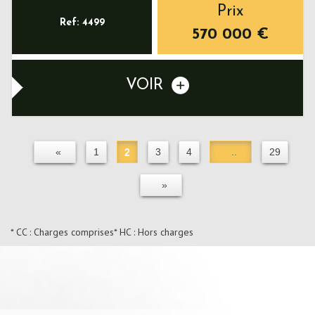
Prix
Ref: 4499
570 000
€
VOIR
«
1
2
3
4
..
29
»
* CC : Charges comprises
* HC : Hors charges