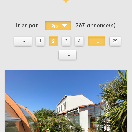
Trier par :
287 annonce(s)
Prix
«
1
2
3
4
..
29
»