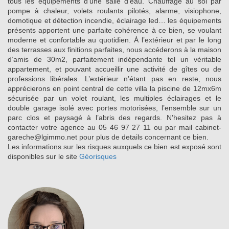
tous les équipements d’une salle d’eau. Chauffage au sol par
pompe à chaleur, volets roulants pilotés, alarme, visiophone,
domotique et détection incendie, éclairage led… les équipements
présents apportent une parfaite cohérence à ce bien, se voulant
moderne et confortable au quotidien. À l’extérieur et par le long
des terrasses aux finitions parfaites, nous accéderons à la maison
d’amis de 30m2, parfaitement indépendante tel un véritable
appartement, et pouvant accueillir une activité de gîtes ou de
professions libérales. L’extérieur n’étant pas en reste, nous
apprécierons en point central de cette villa la piscine de 12mx6m
sécurisée par un volet roulant, les multiples éclairages et le
double garage isolé avec portes motorisées, l’ensemble sur un
parc clos et paysagé à l’abris des regards. N'hesitez pas à
contacter votre agence au 05 46 97 27 11 ou par mail cabinet-
gareche@lgimmo.net pour plus de details concernant ce bien.
Les informations sur les risques auxquels ce bien est exposé sont
disponibles sur le site
Géorisques