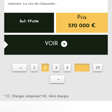
volumes. Le rez-de-chaussée...
Prix
Ref: FP4194
570 000
€
VOIR
«
1
2
3
4
..
29
»
* CC : Charges comprises
* HC : Hors charges