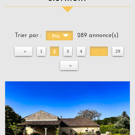
Trier par :
289 annonce(s)
Prix
«
1
2
3
4
..
29
»