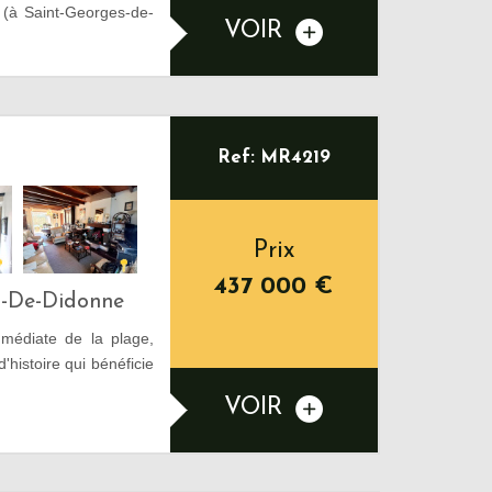
s (à Saint-Georges-de-
VOIR
Ref: MR4219
Prix
437 000
€
s-De-Didonne
mmédiate de la plage,
'histoire qui bénéficie
VOIR