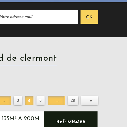
OK
nd de clermont
..
3
4
5
..
29
»
 135M² À 200M
Ref: MR4166