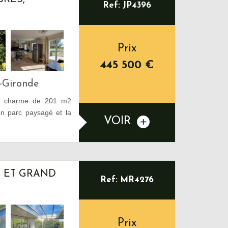
Ref: JP4396
Prix
445 500
€
-Gironde
e charme de 201 m2
n parc paysagé et la
VOIR
N ET GRAND
Ref: MR4276
Prix