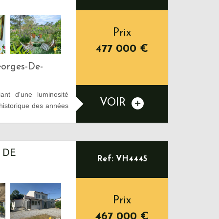
Prix
477 000
€
eorges-De-
nt d'une luminosité
VOIR
 historique des années
 DE
Ref: VH4445
Prix
467 000
€