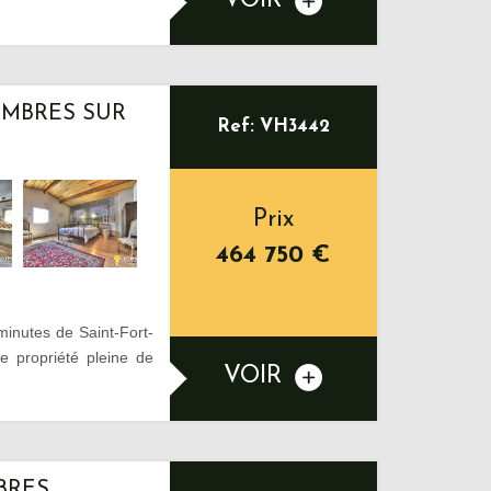
VOIR
AMBRES SUR
Ref: VH3442
Prix
464 750
€
inutes de Saint-Fort-
e propriété pleine de
VOIR
BRES,