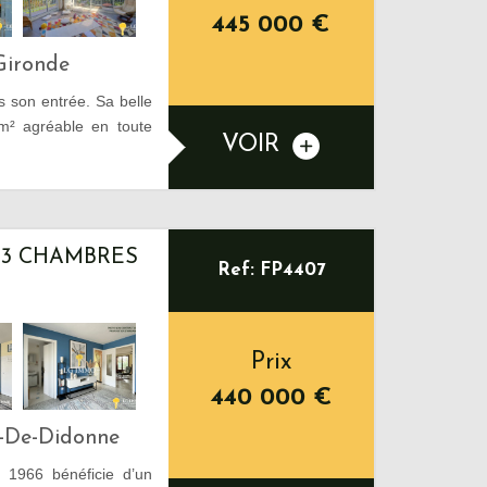
445 000
€
Gironde
s son entrée. Sa belle
m² agréable en toute
VOIR
 3 CHAMBRES
Ref: FP4407
Prix
440 000
€
s-De-Didonne
e 1966 bénéficie d’un