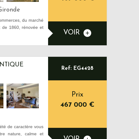
Gironde
 commerces, du marché
nt de 1860, rénovée et
VOIR
ENTIQUE
Ref: EG4428
Prix
467 000
€
iété de caractère vous
tre nature, calme et