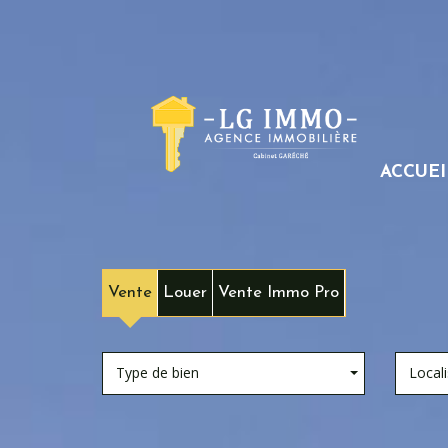
ACCUEI
Vente
Louer
Vente Immo Pro
Type de bien
Locali