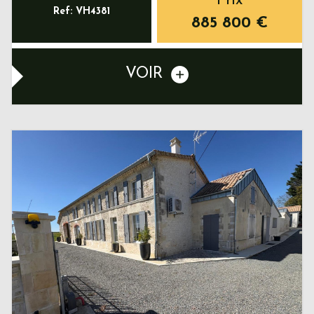
Prix
Ref: VH4381
885 800
€
VOIR