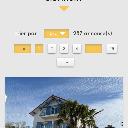
Trier par :
287 annonce(s)
Prix
«
1
2
3
4
..
29
»