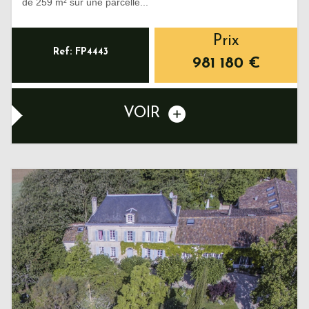
de 259 m² sur une parcelle...
Prix
Ref: FP4443
981 180
€
VOIR