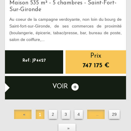
Maison 535 m² - 5 chambres - Saint-Fort-
Sur-Gironde
Au coeur de la campagne verdoyante, non loin du bourg de
Saint-fort-sur-Gironde, de ses commerces de proximité
(boulangerie, épicerie, tabac/presse, bar, bureau de poste,
salon de coiffure,...
Prix
Ref: JP4427
747 175
€
VOIR
«
1
2
3
4
..
29
»