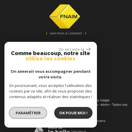
se connecter
On en reste là
Comme beaucoup, notre site
utilise les cookies
On aimerait vous accompagner pendant
votre visite.
Espace propriétaires
En poursuivant, vous acceptez l'utilisation des
cookies par ce site, afin de vous proposer des
contenus adaptés et réaliser des statistiques !
© 2026 | Tous droits réservés | Traduction powered by Google
Plan du site
-
Mentions légales
-
Nos honoraires maximums
-
Liens
-
Admin
-
Toutes nos
annonces
-
Politique RGPD
PARAMÉTRER
OK POUR MOI !
Site internet compatible multi-supports,
un seul site adaptable à tous les types d'écrans.