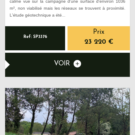
calme vue sur la campagne d'une surface d'environ 1036
m², non viabilisé mais les réseaux se trouvent à proximité.
L'étude géotechnique a été...
Prix
Ref: SP3376
23 220
€
VOIR