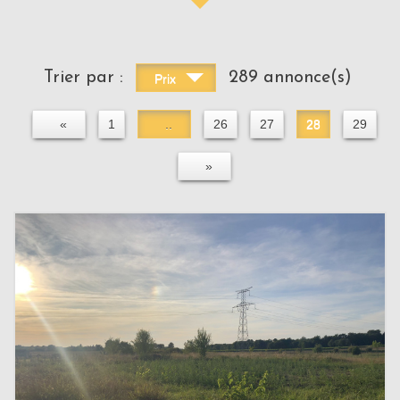
Trier par :
289 annonce(s)
Prix
«
1
..
26
27
28
29
»