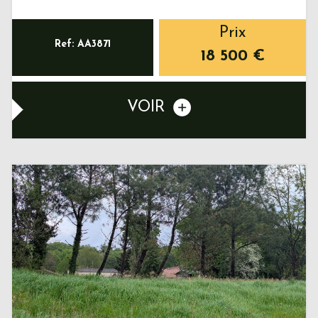
Prix
Ref: AA3871
18 500
€
VOIR