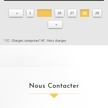
«
1
..
26
27
28
29
»
* CC : Charges comprises
* HC : Hors charges
Nous Contacter