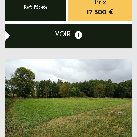
Prix
Ref: FS3467
17 500
€
VOIR