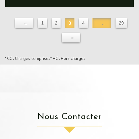
«
1
2
3
4
..
29
»
* CC : Charges comprises
* HC : Hors charges
Nous Contacter