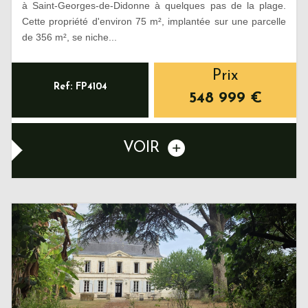
à Saint-Georges-de-Didonne à quelques pas de la plage.
Cette propriété d'environ 75 m², implantée sur une parcelle
de 356 m², se niche...
Prix
Ref: FP4104
548 999
€
VOIR