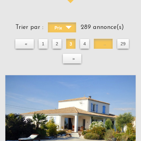
Trier par :
289 annonce(s)
Prix
«
1
2
3
4
..
29
»