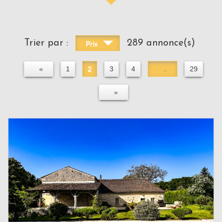
Trier par :
289 annonce(s)
Prix
«
1
2
3
4
..
29
»