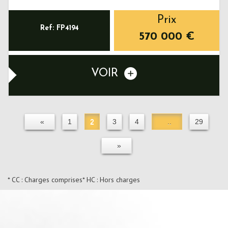
Prix
Ref: FP4194
570 000
€
VOIR
«
1
2
3
4
..
29
»
* CC : Charges comprises
* HC : Hors charges