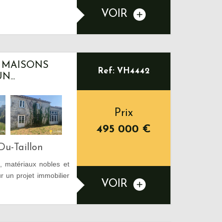
VOIR
 MAISONS
Ref: VH4442
...
Prix
495 000
€
Du-Taillon
, matériaux nobles et
r un projet immobilier
VOIR