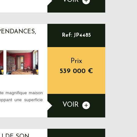
VOIR
ÉPENDANCES,
Ref: JP4485
Prix
539 000
€
te magnifique maison
pant une superficie
VOIR
EU DE SON