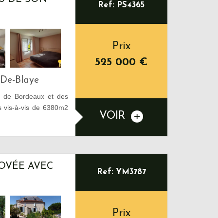
Ref: PS4365
Prix
525 000
€
-De-Blaye
s de Bordeaux et des
ns vis-à-vis de 6380m2
VOIR
NOVÉE AVEC
Ref: YM3787
Prix