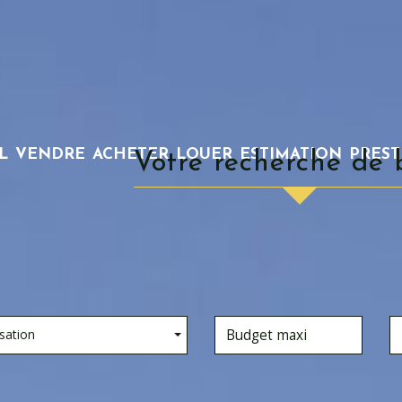
L
VENDRE
ACHETER
LOUER
ESTIMATION
PRES
Votre recherche de 
sation