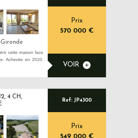
Prix
570 000
€
-Gironde
rir cette maison face
lle. Achevée en 2010,
VOIR
, 4 CH,
Ref: JP4300
E
Prix
549 000
€