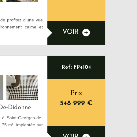
e profitez d'une vue
ironnement calme et
VOIR
Ref: FP4104
Prix
548 999
€
-De-Didonne
e à Saint-Georges-de-
n 75 m², implantée sur