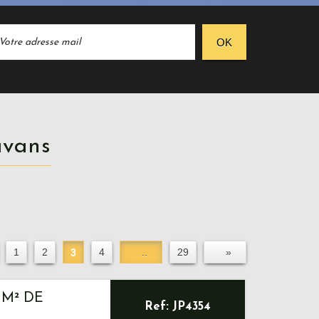
OK
ravans
1
2
3
4
..
29
»
 M² DE
Ref: JP4354