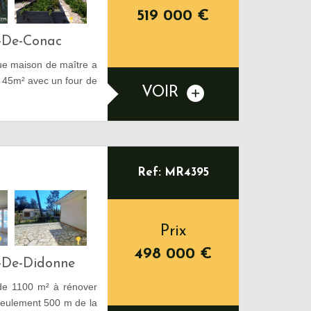
519 000
€
s-De-Conac
e maison de maître a
e 45m² avec un four de
VOIR
Ref: MR4395
Prix
498 000
€
s-De-Didonne
 de 1100 m² à rénover
 seulement 500 m de la