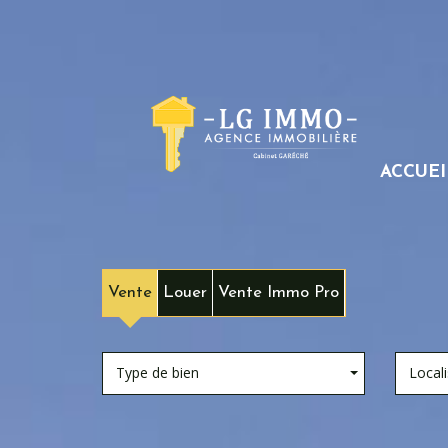
ACCUEI
Vente
Louer
Vente Immo Pro
Type de bien
Locali