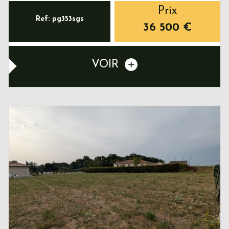
Prix
Ref: pg353sgs
36 500
€
VOIR