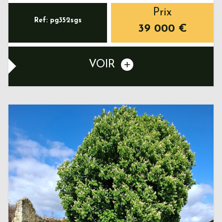
Prix
Ref: pg352sgs
39 000
€
VOIR