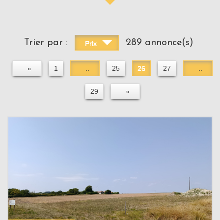
Trier par :
289 annonce(s)
Prix
«
1
..
25
26
27
..
29
»