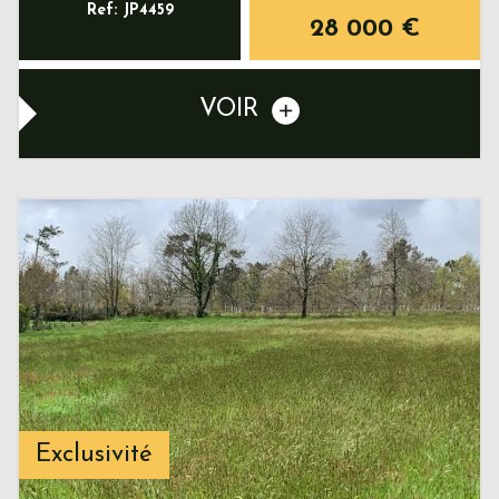
Ref: JP4459
28 000
€
VOIR
Exclusivité