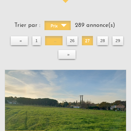
Trier par :
289 annonce(s)
Prix
«
1
..
26
27
28
29
»