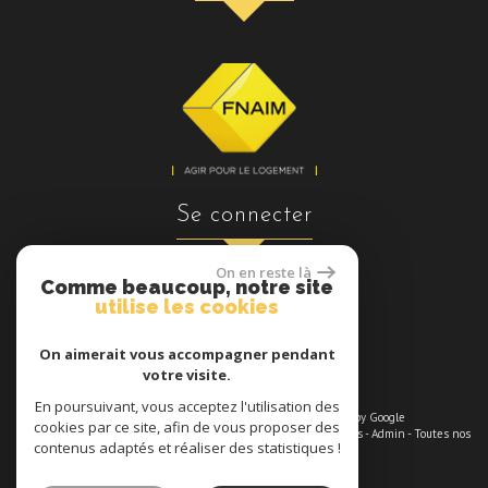
se connecter
On en reste là
Comme beaucoup, notre site
utilise les cookies
Espace propriétaires
On aimerait vous accompagner pendant
votre visite.
En poursuivant, vous acceptez l'utilisation des
© 2026 | Tous droits réservés | Traduction powered by Google
cookies par ce site, afin de vous proposer des
Plan du site
-
Mentions légales
-
Nos honoraires maximums
-
Liens
-
Admin
-
Toutes nos
contenus adaptés et réaliser des statistiques !
annonces
-
Politique RGPD
Site internet compatible multi-supports,