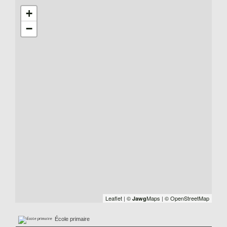
+
−
Leaflet
|
©
Maps
|
© OpenStreetMap
Jawg
École primaire