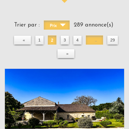
Trier par :
289 annonce(s)
Prix
«
1
2
3
4
..
29
»