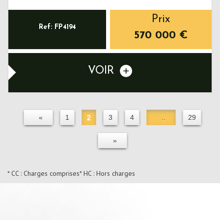
Prix
Ref: FP4194
570 000
€
VOIR
«
1
2
3
4
..
29
»
* CC : Charges comprises
* HC : Hors charges