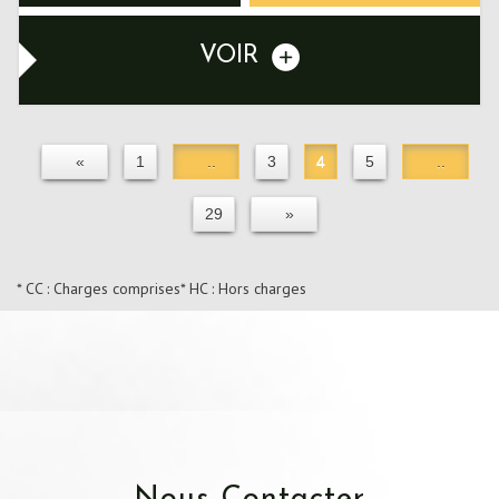
VOIR
«
1
..
3
4
5
..
29
»
* CC : Charges comprises
* HC : Hors charges