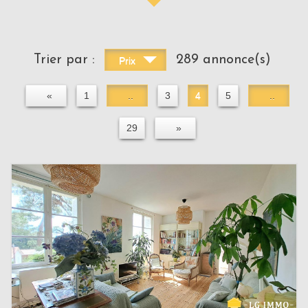
Trier par :
289 annonce(s)
Prix
«
1
..
3
4
5
..
29
»