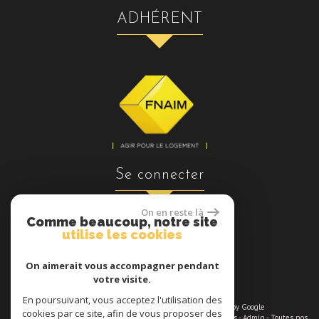
ADHÉRENT
se connecter
On en reste là
Comme beaucoup, notre site
utilise les cookies
Espace propriétaires
On aimerait vous accompagner pendant
votre visite.
En poursuivant, vous acceptez l'utilisation des
© 2026 | Tous droits réservés | Traduction powered by Google
cookies par ce site, afin de vous proposer des
Plan du site
-
Mentions légales
-
Nos honoraires maximums
-
Liens
-
Admin
-
Toutes nos