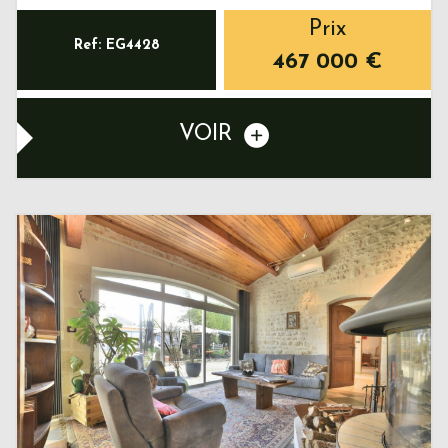
Prix
Ref: EG4428
467 000
€
VOIR