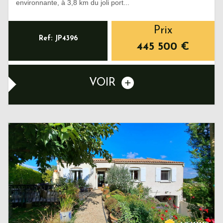
environnante, à 3,8 km du joli port...
Prix
Ref: JP4396
445 500
€
VOIR