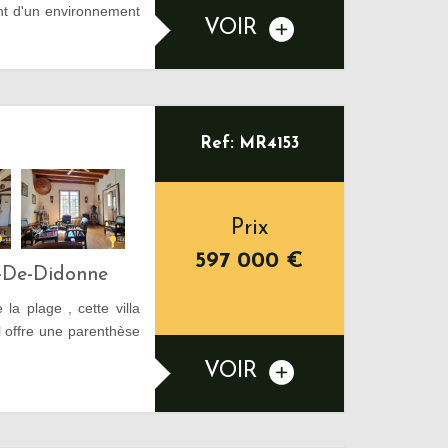
t d'un environnement
VOIR
Ref: MR4153
Prix
597 000
€
s-De-Didonne
la plage , cette villa
 offre une parenthèse
VOIR