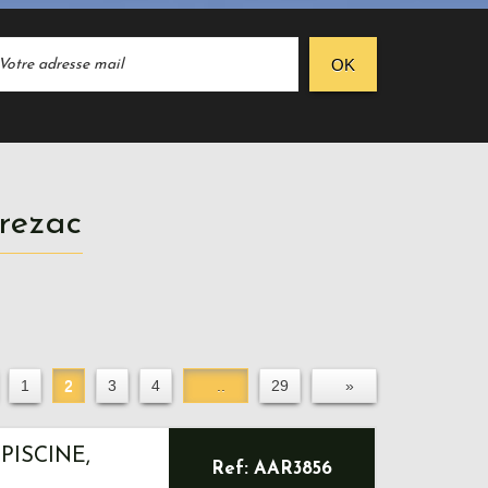
OK
vrezac
1
2
3
4
..
29
»
PISCINE,
Ref: AAR3856