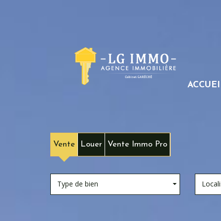
ACCUEI
Vente
Louer
Vente Immo Pro
Type de bien
Locali