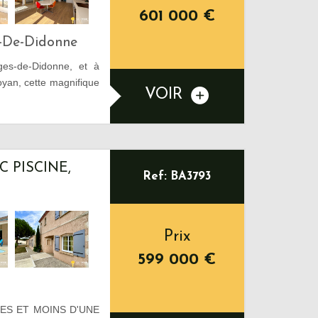
601 000
€
s-De-Didonne
rges-de-Didonne, et à
yan, cette magnifique
VOIR
C PISCINE,
Ref: BA3793
Prix
599 000
€
ES ET MOINS D'UNE