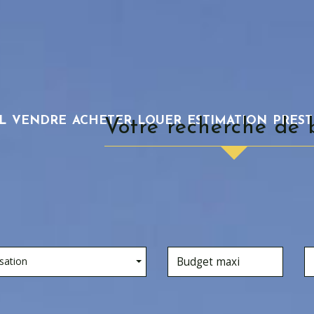
L
VENDRE
ACHETER
LOUER
ESTIMATION
PRES
Votre recherche de 
sation