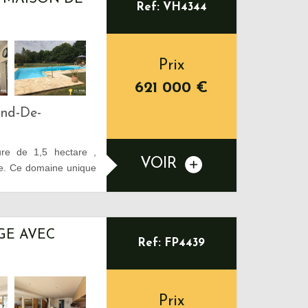
Ref: VH4344
Prix
621 000
€
ond-De-
ure de 1,5 hectare ,
VOIR
le. Ce domaine unique
GE AVEC
Ref: FP4439
Prix