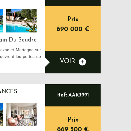
Prix
690 000
€
main-Du-Seudre
mozac et Mortagne sur
uvrent les portes de
VOIR
ANCES
Ref: AAR3991
Prix
669 500
€