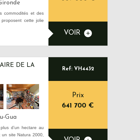
Gironde
s commodités et des
roposent cette jolie
VOIR
AIRE DE LA
Ref: VH4432
Prix
641 700
€
Du-Gua
 plus d’un hectare au
t un site Natura 2000,