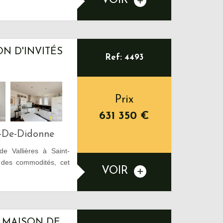
VOIR
ON D'INVITÉS
Ref: 4493
Prix
631 350
€
s-De-Didonne
de Vallières à Saint-
 des commodités, cet
VOIR
 MAISON DE