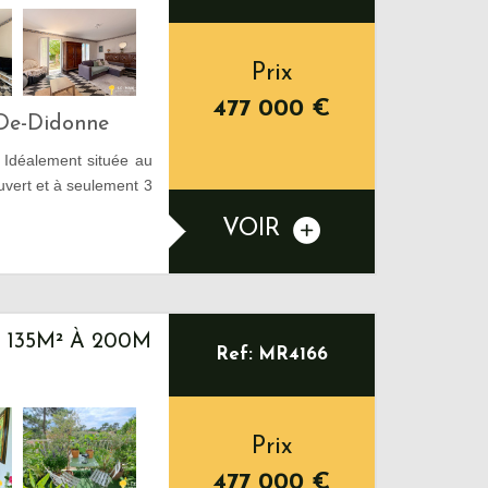
Prix
477 000
€
-De-Didonne
 Idéalement située au
vert et à seulement 3
VOIR
 135M² À 200M
Ref: MR4166
Prix
477 000
€