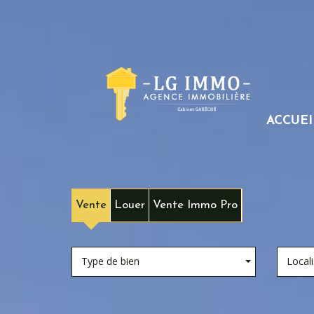
ACCUEI
Vente
Louer
Vente Immo Pro
Type de bien
Locali