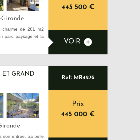
445 500
€
-Gironde
e charme de 201 m2
n parc paysagé et la
VOIR
N ET GRAND
Ref: MR4276
Prix
445 000
€
Gironde
s son entrée. Sa belle