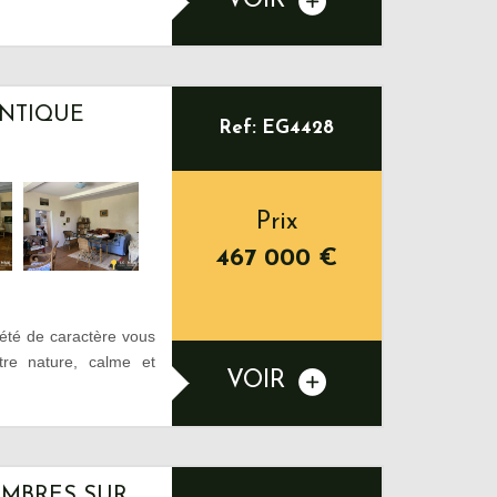
VOIR
ENTIQUE
Ref: EG4428
Prix
467 000
€
iété de caractère vous
tre nature, calme et
VOIR
AMBRES SUR