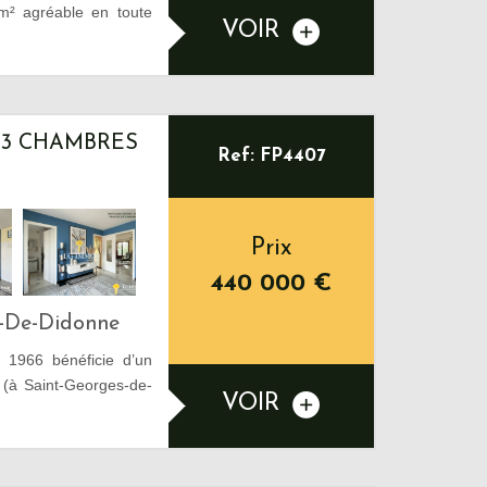
m² agréable en toute
VOIR
 3 CHAMBRES
Ref: FP4407
Prix
440 000
€
s-De-Didonne
e 1966 bénéficie d’un
s (à Saint-Georges-de-
VOIR