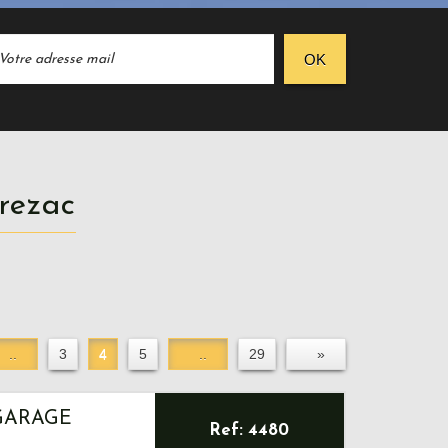
OK
vrezac
..
3
4
5
..
29
»
GARAGE
Ref: 4480