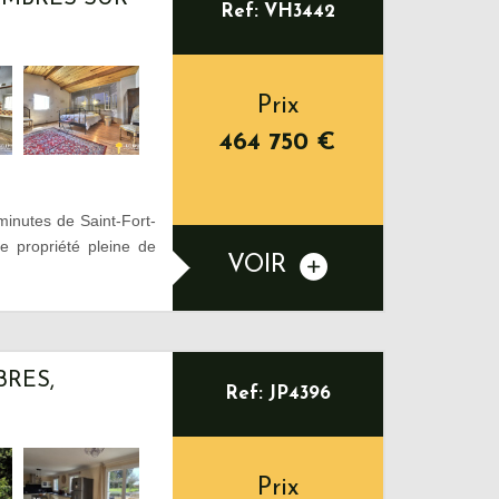
Ref: VH3442
Prix
464 750
€
inutes de Saint-Fort-
e propriété pleine de
VOIR
BRES,
Ref: JP4396
Prix