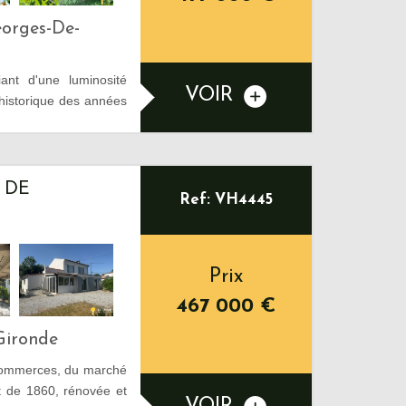
eorges-De-
nt d'une luminosité
VOIR
 historique des années
 DE
Ref: VH4445
Prix
467 000
€
Gironde
 commerces, du marché
nt de 1860, rénovée et