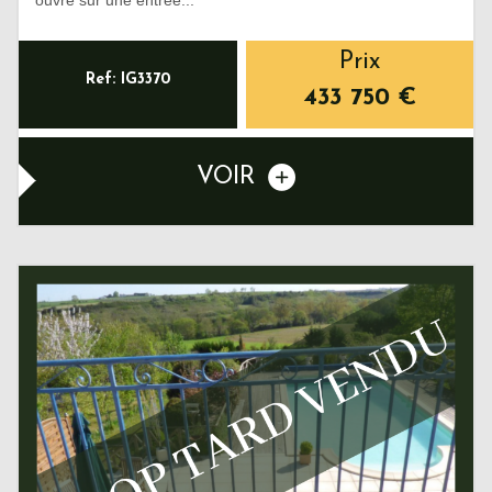
Prix
Ref: IG3370
433 750
€
VOIR