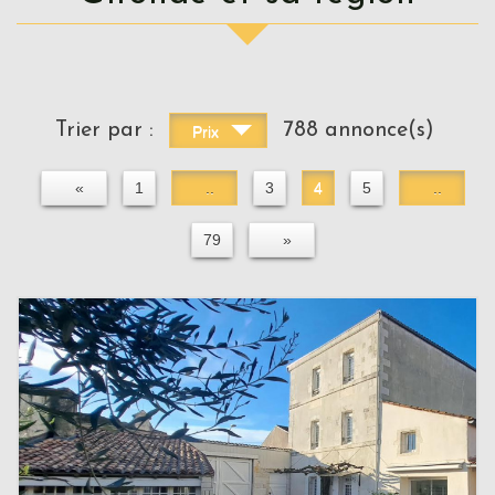
Trier par :
788 annonce(s)
Prix
«
1
..
3
4
5
..
79
»