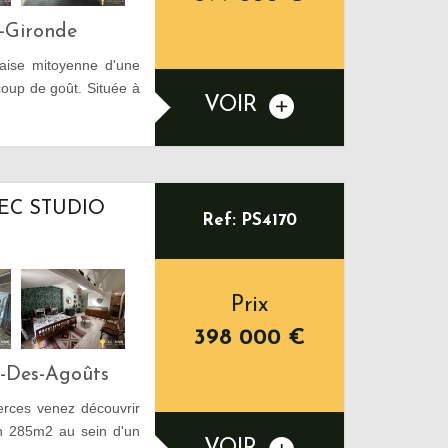
-Gironde
aise mitoyenne d'une
oup de goût. Située à
VOIR
EC STUDIO
Ref: PS4170
Prix
398 000
€
s-Des-Agoûts
rces venez découvrir
on 285m2 au sein d'un