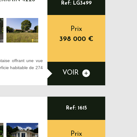
Ref: LG3499
Prix
398 000
€
aise offrant une vue
rficie habitable de 274
VOIR
Ref: 1615
Prix