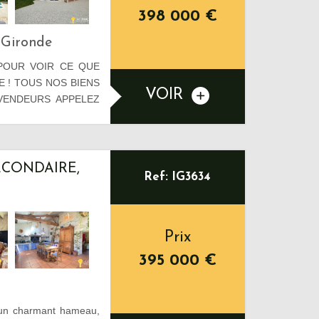
398 000
€
-Gironde
POUR VOIR CE QUE
 ! TOUS NOS BIENS
VOIR
 VENDEURS APPELEZ
ECONDAIRE,
Ref: IG3634
Prix
395 000
€
 un charmant hameau,