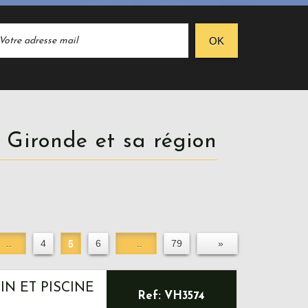
OK
 Gironde et sa région
..
4
5
6
..
79
»
IN ET PISCINE
Ref: VH3574