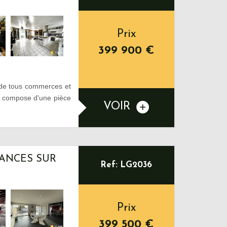
Prix
399 900
€
 de tous commerces et
se compose d'une pièce
VOIR
ANCES SUR
Ref: LG2036
Prix
399 500
€