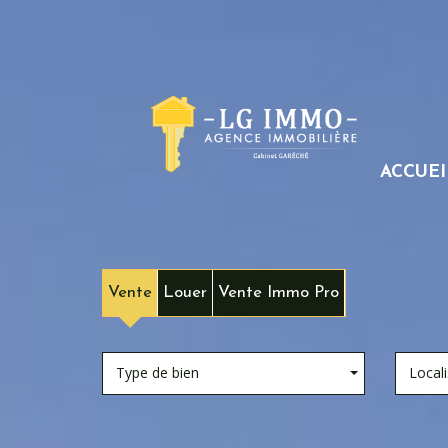
ACCUEI
Vente
Louer
Vente Immo Pro
Type de bien
Locali