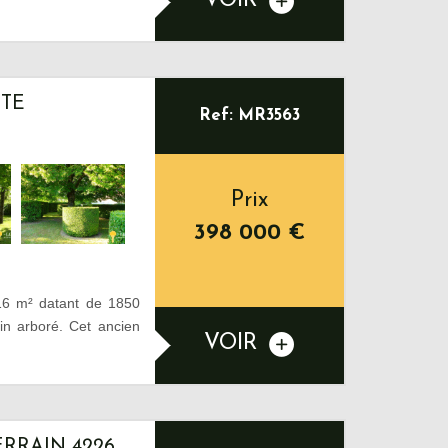
VOIR
STE
Ref: MR3563
Prix
398 000
€
16 m² datant de 1850
in arboré. Cet ancien
VOIR
ERRAIN 4226