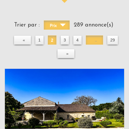
Trier par :
289 annonce(s)
Prix
«
1
2
3
4
..
29
»