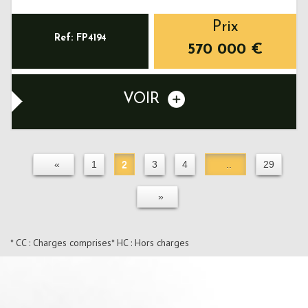
Prix
Ref: FP4194
570 000
€
VOIR
«
1
2
3
4
..
29
»
* CC : Charges comprises
* HC : Hors charges