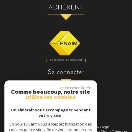
ADHÉRENT
se connecter
On en reste là
Comme beaucoup, notre site
utilise les cookies
Espace propriétaires
On aimerait vous accompagner pendant
votre visite.
En poursuivant, vous acceptez l'utilisation des
© 2026 | Tous droits réservés | Traduction powered by Google
cookies par ce site, afin de vous proposer des
Plan du site
-
Mentions légales
-
Nos honoraires maximums
-
Liens
-
Admin
-
Toutes nos