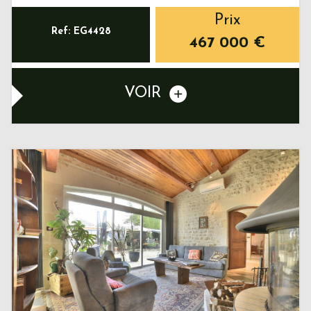
Prix
Ref: EG4428
467 000
€
VOIR