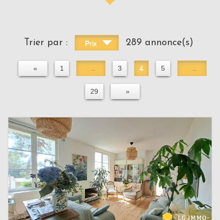
Trier par :
289 annonce(s)
Prix
«
1
..
3
4
5
..
29
»