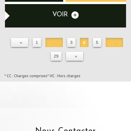
VOIR
«
1
..
3
4
5
..
29
»
* CC : Charges comprises
* HC : Hors charges