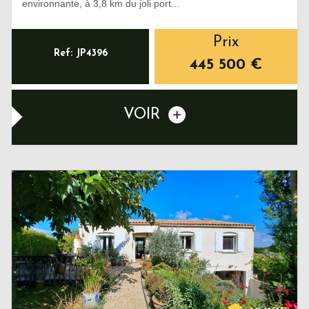
environnante, à 3,8 km du joli port...
Prix
Ref: JP4396
445 500
€
VOIR