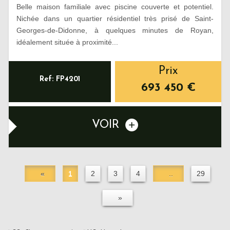
Belle maison familiale avec piscine couverte et potentiel.
Nichée dans un quartier résidentiel très prisé de Saint-
Georges-de-Didonne, à quelques minutes de Royan,
idéalement située à proximité...
Prix
Ref: FP4201
693 450
€
VOIR
«
1
2
3
4
..
29
»