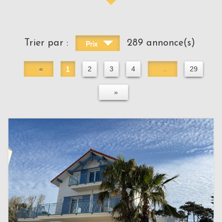
Trier par :
289 annonce(s)
Prix
«
1
2
3
4
..
29
»