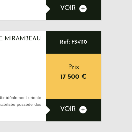
VOIR
RE MIRAMBEAU
Ref: FS4110
Prix
17 500
€
ir idéalement orienté
iabilisée possède des
VOIR