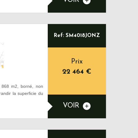
VOIR
Ref: SM4018JONZ
Prix
22 464
€
de 868 m2, borné, non
randir la superficie du
VOIR