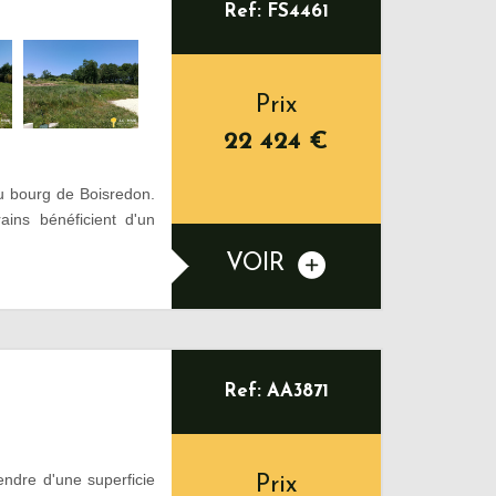
Ref: FS4461
Prix
22 424
€
u bourg de Boisredon.
ins bénéficient d'un
VOIR
Ref: AA3871
dre d'une superficie
Prix