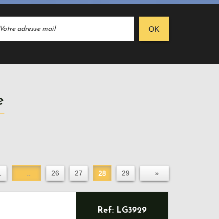
OK
e
1
..
26
27
28
29
»
Ref: LG3929