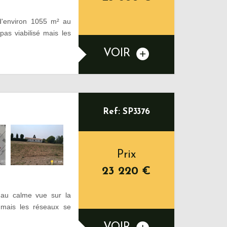
'environ 1055 m² au
as viabilisé mais les
VOIR
Ref: SP3376
Prix
23 220
€
au calme vue sur la
 mais les réseaux se