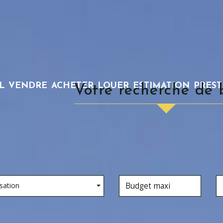
L
VENDRE
ACHETER
LOUER
ESTIMATION
PRES
Votre recherche de 
sation