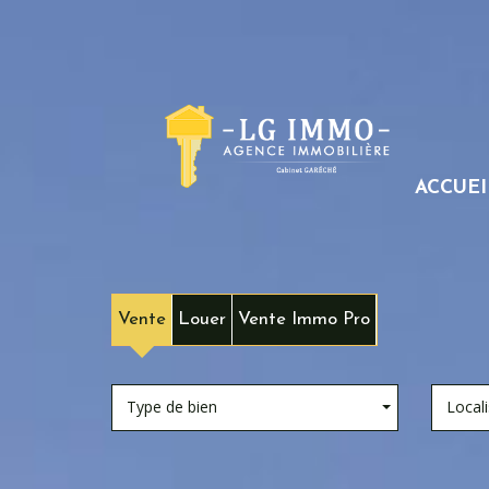
ACCUEI
Vente
Louer
Vente Immo Pro
Type de bien
Locali