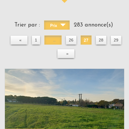
Trier par :
283 annonce(s)
Prix
«
1
..
26
27
28
29
»