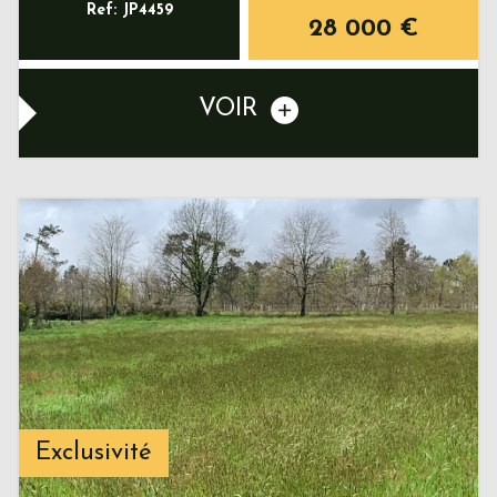
Ref: JP4459
28 000
€
VOIR
Exclusivité