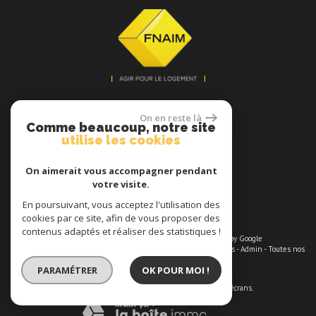
se connecter
On en reste là
Comme beaucoup, notre site
utilise les cookies
On aimerait vous accompagner pendant
votre visite.
Espace propriétaires
En poursuivant, vous acceptez l'utilisation des
cookies par ce site, afin de vous proposer des
contenus adaptés et réaliser des statistiques !
© 2026 | Tous droits réservés | Traduction powered by Google
Plan du site
-
Mentions légales
-
Nos honoraires maximums
-
Liens
-
Admin
-
Toutes nos
annonces
-
Politique RGPD
PARAMÉTRER
OK POUR MOI !
Site internet compatible multi-supports,
un seul site adaptable à tous les types d'écrans.