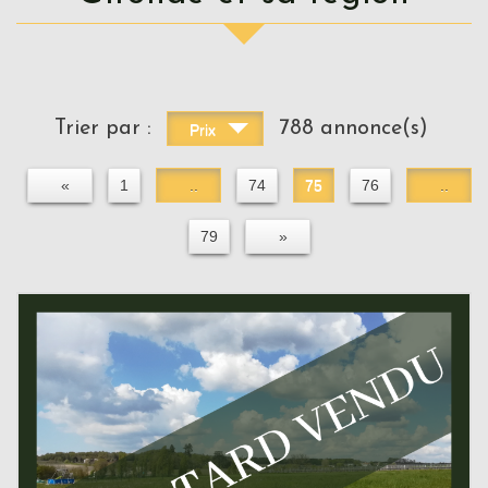
Trier par :
788 annonce(s)
Prix
«
1
..
74
75
76
..
79
»