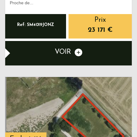
Proche de...
Prix
Ref: SM4019JONZ
23 171
€
VOIR