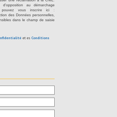
sser une réclamation à la CNIL.
e d'opposition au démarchage
 pouvez vous inscrire ici :
ction des Données personnelles,
nsibles dans le champ de saisie
nfidentialité
et es
Conditions