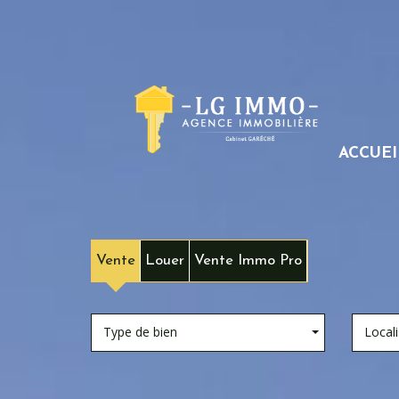
ACCUEI
Vente
Louer
Vente Immo Pro
Type de bien
Locali