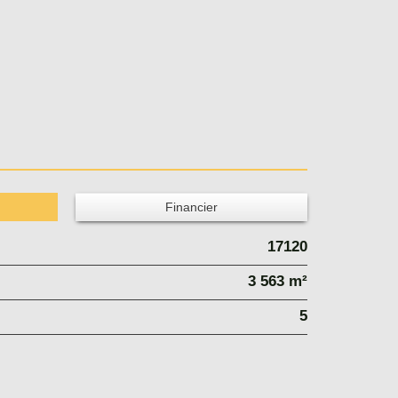
Financier
17120
3 563 m²
5