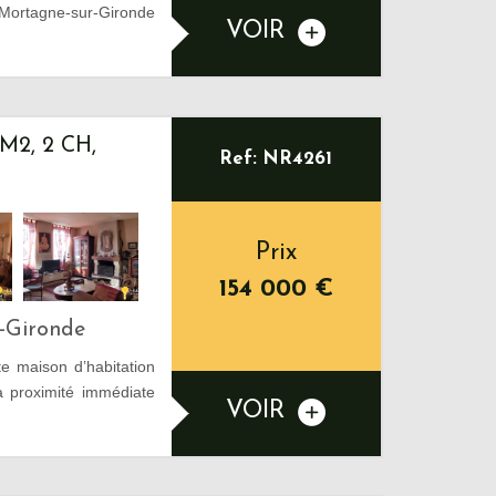
 Mortagne-sur-Gironde
VOIR
2, 2 CH,
Ref: NR4261
Prix
154 000
€
-Gironde
 maison d’habitation
à proximité immédiate
VOIR