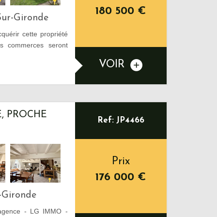
180 500
€
Sur-Gironde
érir cette propriété
es commerces seront
VOIR
E, PROCHE
Ref: JP4466
Prix
176 000
€
-Gironde
 agence - LG IMMO -