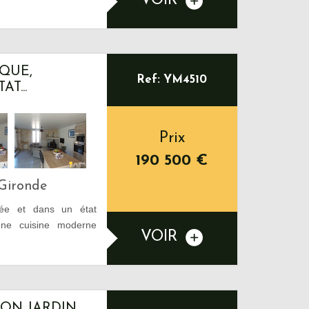
VOIR
QUE,
Ref: YM4510
T...
Prix
190 500
€
Gironde
vée et dans un état
'une cuisine moderne
VOIR
SON JARDIN