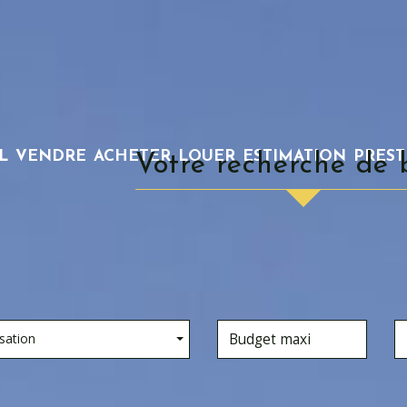
L
VENDRE
ACHETER
LOUER
ESTIMATION
PRES
Votre recherche de 
sation