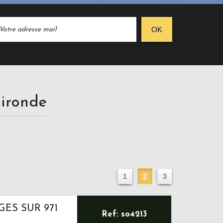
OK
Gironde
1
2
3
GES SUR 971
Ref: so4213