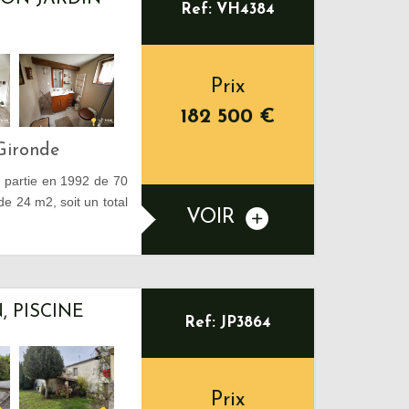
Ref: VH4384
Prix
182 500
€
Gironde
e partie en 1992 de 70
e 24 m2, soit un total
VOIR
, PISCINE
Ref: JP3864
Prix