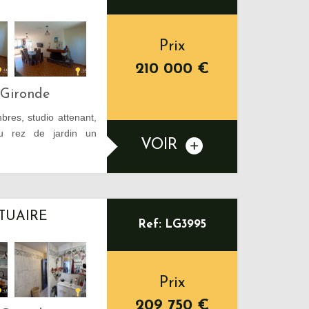
Prix
210 000
€
-Gironde
res, studio attenant,
u rez de jardin un
VOIR
STUAIRE
Ref: LG3995
Prix
209 750
€