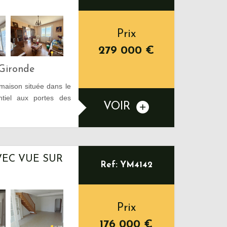
Prix
279 000
€
Gironde
aison située dans le
ntiel aux portes des
VOIR
EC VUE SUR
Ref: YM4142
Prix
176 000
€