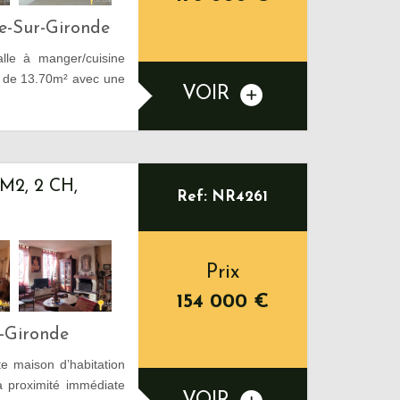
e-Sur-Gironde
le à manger/cuisine
 de 13.70m² avec une
VOIR
2, 2 CH,
Ref: NR4261
Prix
154 000
€
-Gironde
 maison d’habitation
à proximité immédiate