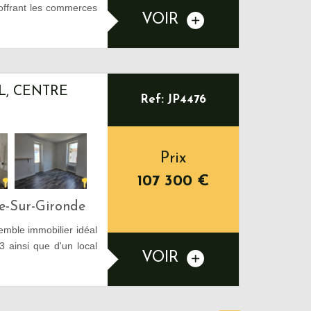
offrant les commerces
VOIR
L, CENTRE
Ref: JP4476
Prix
107 300
€
e-Sur-Gironde
mble immobilier idéal
 ainsi que d'un local
VOIR