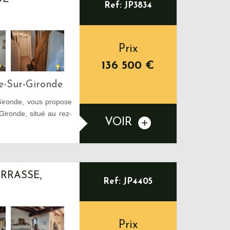
Ref: JP3834
Prix
136 500
€
e-Sur-Gironde
ironde, vous propose
ironde, situé au rez-
VOIR
ERRASSE,
Ref: JP4405
Prix