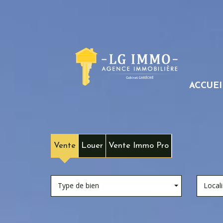
ACCUEI
Vente
Louer
Vente Immo Pro
Type de bien
Locali