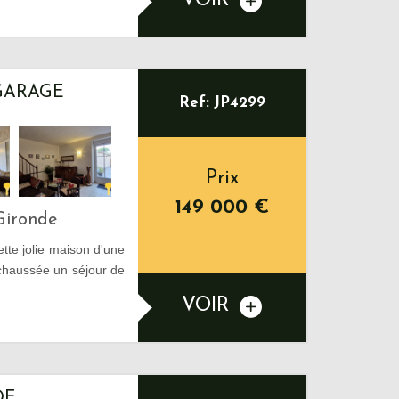
VOIR
 GARAGE
Ref: JP4299
Prix
149 000
€
Gironde
te jolie maison d'une
chaussée un séjour de
VOIR
DE