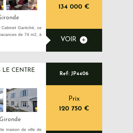
134 000
€
Gironde
 Cabinet Garéché, ce
vacances de 74 m2, à
VOIR
S LE CENTRE
Ref: JP4406
Prix
120 750
€
-Gironde
e maison de ville de