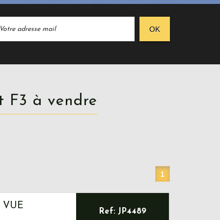
OK
t F3 à vendre
1
, VUE
Ref: JP4489