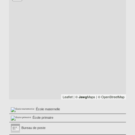
Leaflet
|
©
Maps
|
© OpenStreetMap
Jawg
École maternelle
École primaire
Bureau de poste