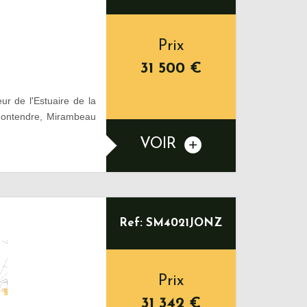
Prix
31 500
€
 de l'Estuaire de la
Montendre, Mirambeau
VOIR
Ref: SM4021JONZ
Prix
31 342
€