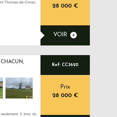
Saint-Thomas-de-Conac.
28 000
€
VOIR
2 CHACUN,
Ref: CC3620
Prix
28 000
€
 seulement 3 kms du