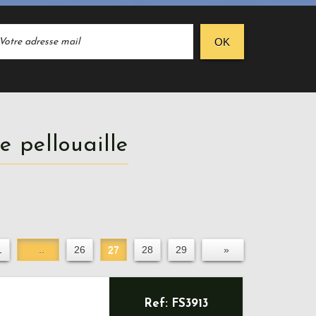
OK
de pellouaille
1
..
26
27
28
29
»
Ref: FS3913