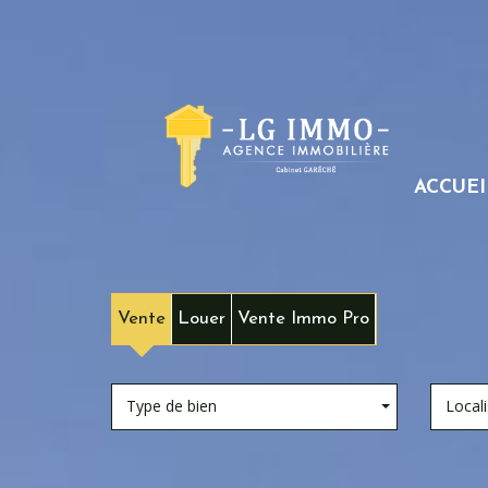
ACCUEI
Vente
Louer
Vente Immo Pro
Type de bien
Locali