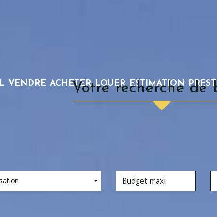
L
VENDRE
ACHETER
LOUER
ESTIMATION
PRES
Votre recherche de 
sation