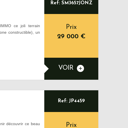
Ref: SM3657JONZ
MMO ce joli terrain
Prix
ne constructible), un
29 000
€
VOIR
Ref: JP4459
ir découvrir ce beau
Prix