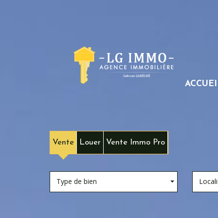
ACCUEI
Vente
Louer
Vente Immo Pro
Type de bien
Locali