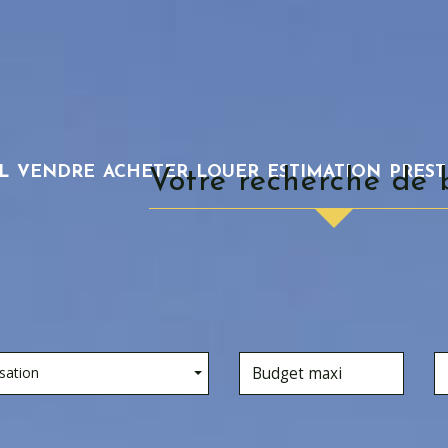
L
VENDRE
ACHETER
LOUER
ESTIMATION
PRES
Votre recherche de 
sation