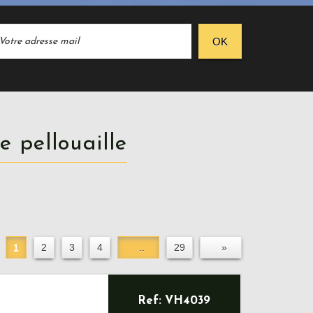
OK
de pellouaille
1
2
3
4
..
29
»
Ref: VH4039