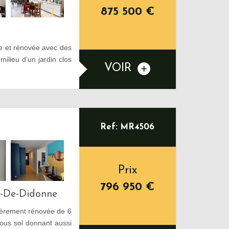
875 500
€
e et rénovée avec des
milieu d’un jardin clos
VOIR
Ref: MR4506
Prix
796 950
€
s-De-Didonne
tièrement rénovée de 6
ous sol donnant aussi