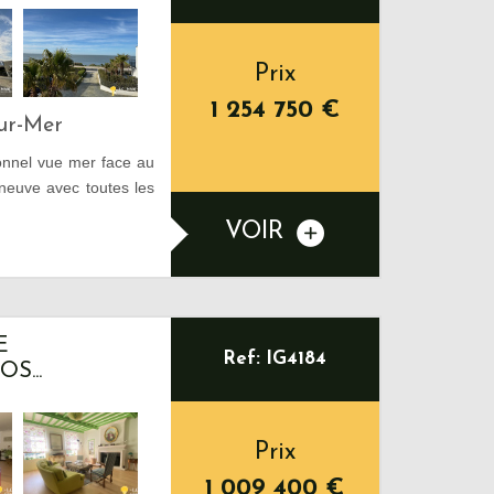
Prix
1 254 750
€
Sur-Mer
onnel vue mer face au
neuve avec toutes les
VOIR
E
Ref: IG4184
S...
Prix
1 009 400
€