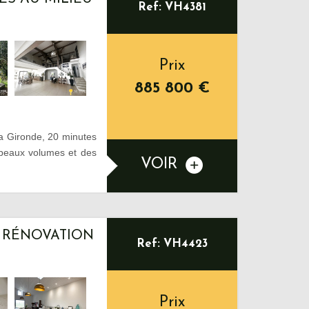
Ref: VH4381
Prix
885 800
€
la Gironde, 20 minutes
 beaux volumes et des
VOIR
– RÉNOVATION
Ref: VH4423
Prix