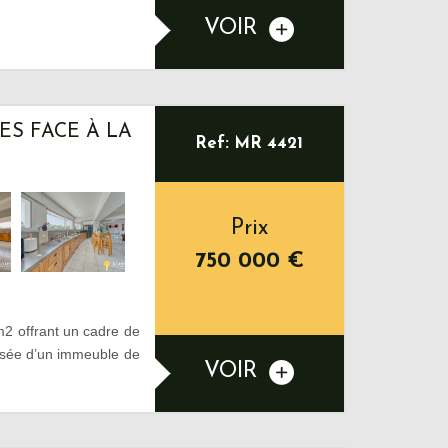
VOIR
S FACE À LA
Ref: MR 4421
Prix
750 000
€
2 offrant un cadre de
aussée d’un immeuble de
VOIR