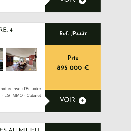
VOIR
E, 4
Ref: JP4437
Prix
895 000
€
 nature avec l'Estuaire
ce - LG IMMO - Cabinet
VOIR
ES AU MILIEU