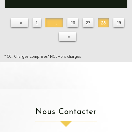
«
1
..
26
27
28
29
»
* CC : Charges comprises
* HC : Hors charges
Nous Contacter