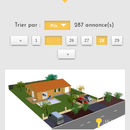
Trier par :
287 annonce(s)
Prix
«
1
..
26
27
28
29
»