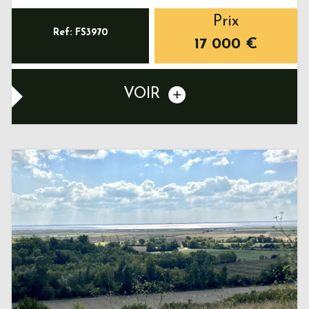
Prix
Ref: FS3970
17 000
€
VOIR