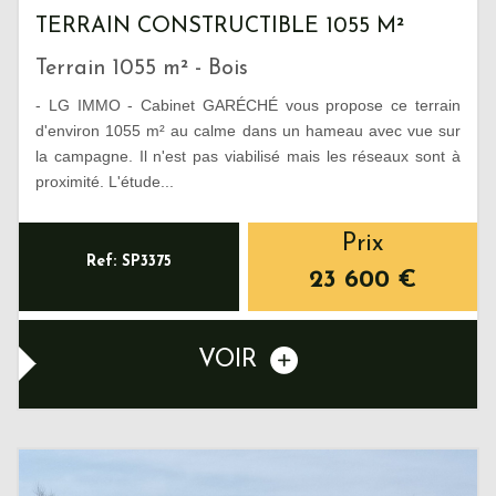
TERRAIN CONSTRUCTIBLE 1055 M²
Terrain 1055 m² - Bois
- LG IMMO - Cabinet GARÉCHÉ vous propose ce terrain
d'environ 1055 m² au calme dans un hameau avec vue sur
la campagne. Il n'est pas viabilisé mais les réseaux sont à
proximité. L'étude...
Prix
Ref: SP3375
23 600
€
VOIR