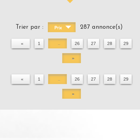
Trier par :
287 annonce(s)
Prix
«
1
..
26
27
28
29
»
«
1
..
26
27
28
29
»