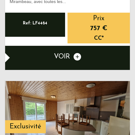
Mirambeau, avec toutes les...
Prix
Ref: LF4464
757 €
CC*
VOIR
Exclusivité