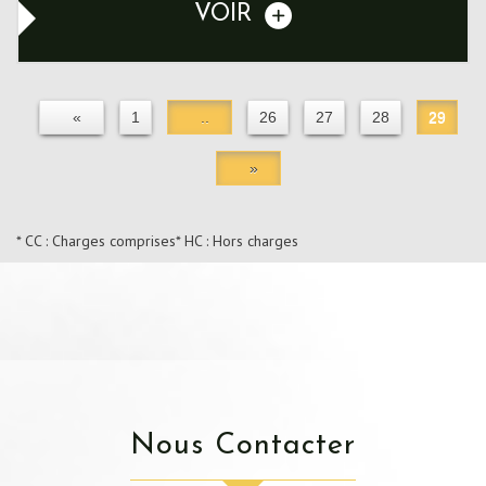
VOIR
«
1
..
26
27
28
29
»
* CC : Charges comprises
* HC : Hors charges
Nous Contacter