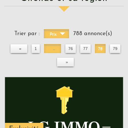
Trier par :
788 annonce(s)
Prix
«
1
..
76
77
78
79
»