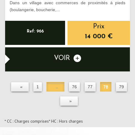
Dans un village avec commerces de proximités à pieds
(boulangerie, boucherie,...
Prix
Ref: 966
14 000
€
VOIR
«
1
..
76
77
78
79
»
* CC : Charges comprises
* HC : Hors charges