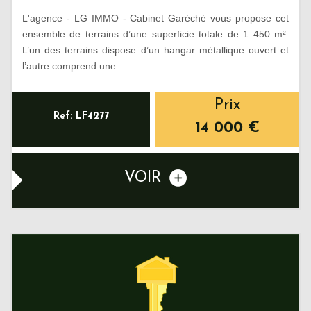
L'agence - LG IMMO - Cabinet Garéché vous propose cet
ensemble de terrains d’une superficie totale de 1 450 m².
L’un des terrains dispose d’un hangar métallique ouvert et
l’autre comprend une...
Prix
Ref: LF4277
14 000
€
VOIR