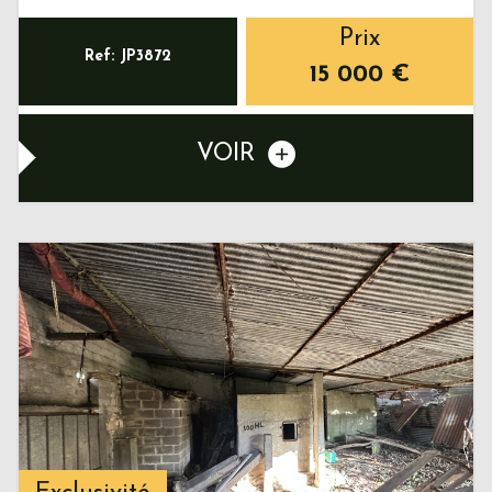
Prix
Ref: JP3872
15 000
€
VOIR