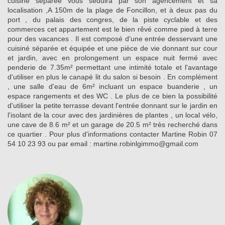
cuisine séparée vous séduira par son agencement et sa
localisation ,A 150m de la plage de Foncillon, et à deux pas du
port , du palais des congres, de la piste cyclable et des
commerces cet appartement est le bien rêvé comme pied à terre
pour des vacances . Il est composé d'une entrée desservant une
cuisiné séparée et équipée et une pièce de vie donnant sur cour
et jardin, avec en prolongement un espace nuit fermé avec
penderie de 7.35m² permettant une intimité totale et l'avantage
d'utiliser en plus le canapé lit du salon si besoin . En complément
, une salle d'eau de 6m² incluant un espace buanderie , un
espace rangements et des WC . Le plus de ce bien la possibilité
d'utiliser la petite terrasse devant l'entrée donnant sur le jardin en
l'isolant de la cour avec des jardinières de plantes , un local vélo,
une cave de 8.6 m² et un garage de 20.5 m² très recherché dans
ce quartier . Pour plus d'informations contacter Martine Robin 07
54 10 23 93 ou par email : martine.robinlgimmo@gmail.com