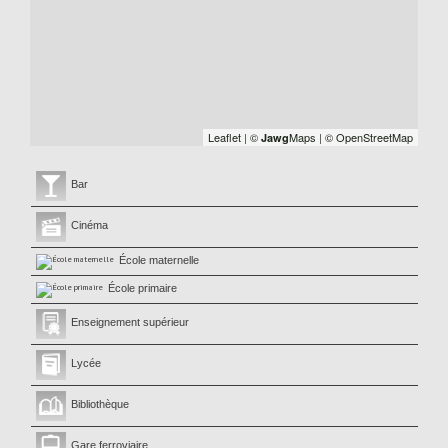
Leaflet
|
©
Maps
|
© OpenStreetMap
Jawg
Bar
Cinéma
École maternelle
École primaire
Enseignement supérieur
Lycée
Bibliothèque
Gare ferroviaire