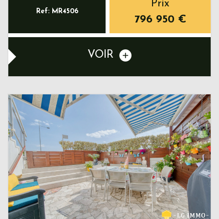
Prix
Ref: MR4506
796 950
€
VOIR