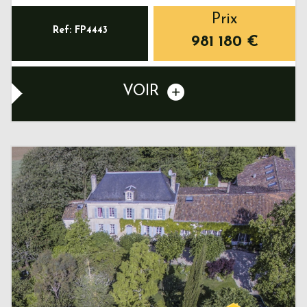
Prix
Ref: FP4443
981 180
€
VOIR