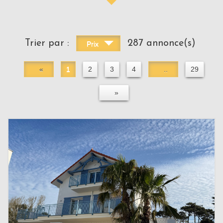
Trier par :
287 annonce(s)
Prix
«
1
2
3
4
..
29
»