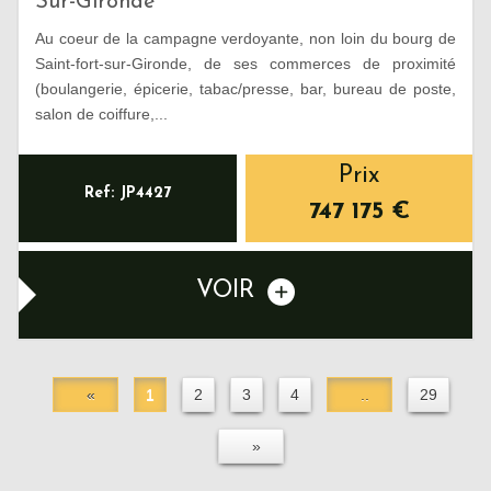
Sur-Gironde
Au coeur de la campagne verdoyante, non loin du bourg de
Saint-fort-sur-Gironde, de ses commerces de proximité
(boulangerie, épicerie, tabac/presse, bar, bureau de poste,
salon de coiffure,...
Prix
Ref: JP4427
747 175
€
VOIR
«
1
2
3
4
..
29
»