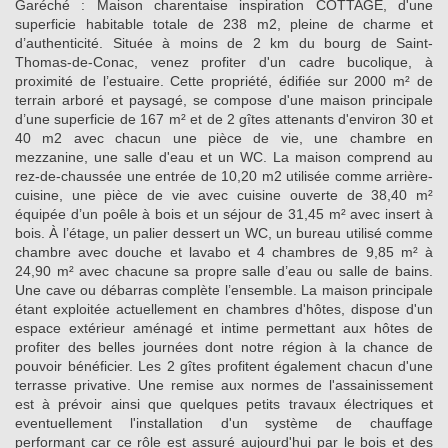
Garéché : Maison charentaise inspiration COTTAGE, d'une
superficie habitable totale de 238 m2, pleine de charme et
d’authenticité. Située à moins de 2 km du bourg de Saint-
Thomas-de-Conac, venez profiter d'un cadre bucolique, à
proximité de l’estuaire. Cette propriété, édifiée sur 2000 m² de
terrain arboré et paysagé, se compose d'une maison principale
d’une superficie de 167 m² et de 2 gîtes attenants d'environ 30 et
40 m2 avec chacun une pièce de vie, une chambre en
mezzanine, une salle d'eau et un WC. La maison comprend au
rez-de-chaussée une entrée de 10,20 m2 utilisée comme arrière-
cuisine, une pièce de vie avec cuisine ouverte de 38,40 m²
équipée d’un poêle à bois et un séjour de 31,45 m² avec insert à
bois. À l’étage, un palier dessert un WC, un bureau utilisé comme
chambre avec douche et lavabo et 4 chambres de 9,85 m² à
24,90 m² avec chacune sa propre salle d’eau ou salle de bains.
Une cave ou débarras complète l’ensemble. La maison principale
étant exploitée actuellement en chambres d'hôtes, dispose d'un
espace extérieur aménagé et intime permettant aux hôtes de
profiter des belles journées dont notre région à la chance de
pouvoir bénéficier. Les 2 gîtes profitent également chacun d'une
terrasse privative. Une remise aux normes de l'assainissement
est à prévoir ainsi que quelques petits travaux électriques et
eventuellement l'installation d'un système de chauffage
performant car ce rôle est assuré aujourd'hui par le bois et des