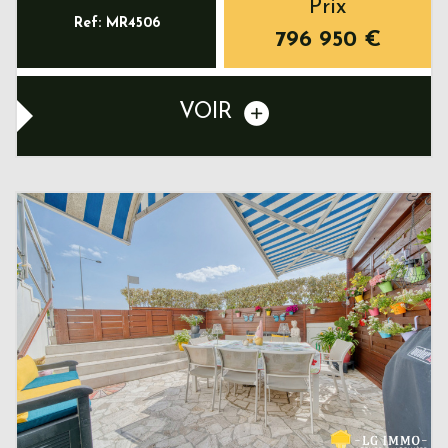
Prix
Ref: MR4506
796 950
€
VOIR