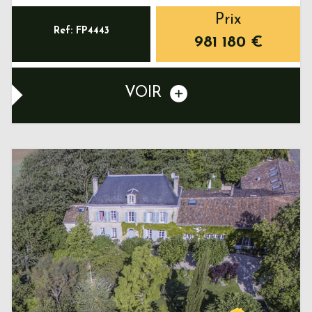
Prix
Ref: FP4443
981 180
€
VOIR