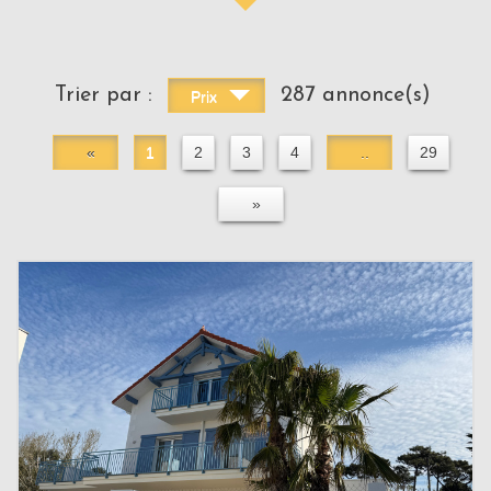
Trier par :
287 annonce(s)
Prix
«
1
2
3
4
..
29
»