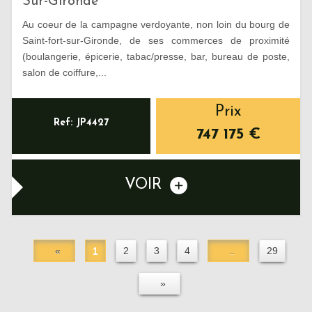
Sur-Gironde
Au coeur de la campagne verdoyante, non loin du bourg de
Saint-fort-sur-Gironde, de ses commerces de proximité
(boulangerie, épicerie, tabac/presse, bar, bureau de poste,
salon de coiffure,...
Prix
Ref: JP4427
747 175
€
VOIR
«
1
2
3
4
..
29
»