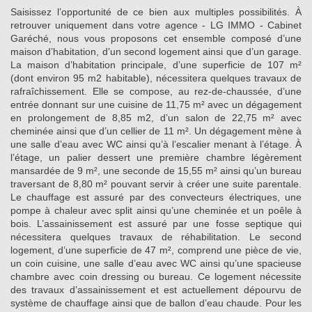
Saisissez l’opportunité de ce bien aux multiples possibilités. À
retrouver uniquement dans votre agence - LG IMMO - Cabinet
Garéché, nous vous proposons cet ensemble composé d’une
maison d’habitation, d’un second logement ainsi que d’un garage.
La maison d’habitation principale, d’une superficie de 107 m²
(dont environ 95 m2 habitable), nécessitera quelques travaux de
rafraîchissement. Elle se compose, au rez-de-chaussée, d’une
entrée donnant sur une cuisine de 11,75 m² avec un dégagement
en prolongement de 8,85 m2, d’un salon de 22,75 m² avec
cheminée ainsi que d’un cellier de 11 m². Un dégagement mène à
une salle d’eau avec WC ainsi qu’à l’escalier menant à l’étage. À
l’étage, un palier dessert une première chambre légèrement
mansardée de 9 m², une seconde de 15,55 m² ainsi qu’un bureau
traversant de 8,80 m² pouvant servir à créer une suite parentale.
Le chauffage est assuré par des convecteurs électriques, une
pompe à chaleur avec split ainsi qu’une cheminée et un poêle à
bois. L’assainissement est assuré par une fosse septique qui
nécessitera quelques travaux de réhabilitation. Le second
logement, d’une superficie de 47 m², comprend une pièce de vie,
un coin cuisine, une salle d’eau avec WC ainsi qu’une spacieuse
chambre avec coin dressing ou bureau. Ce logement nécessite
des travaux d’assainissement et est actuellement dépourvu de
système de chauffage ainsi que de ballon d’eau chaude. Pour les