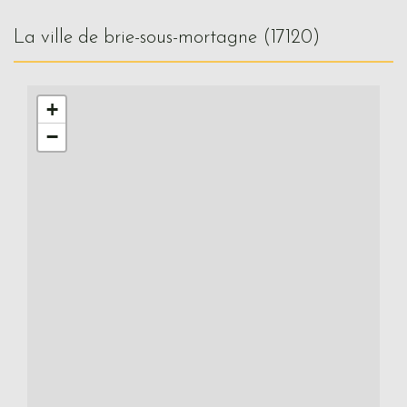
la ville de brie-sous-mortagne (17120)
+
−