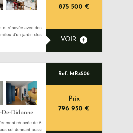
875 500
€
e et rénovée avec des
milieu d’un jardin clos
VOIR
Ref: MR4506
Prix
796 950
€
s-De-Didonne
tièrement rénovée de 6
ous sol donnant aussi