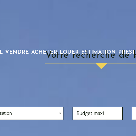
L
VENDRE
ACHETER
LOUER
ESTIMATION
PRES
Votre recherche de 
sation