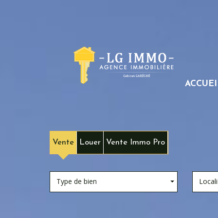
ACCUEI
Vente
Louer
Vente Immo Pro
Type de bien
Locali