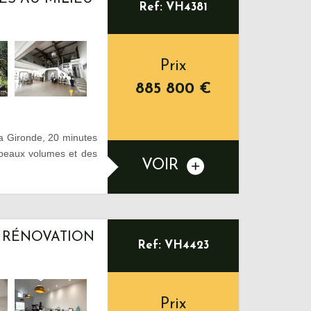
Ref: VH4381
Prix
885 800
€
la Gironde, 20 minutes
 beaux volumes et des
VOIR
– RÉNOVATION
Ref: VH4423
Prix