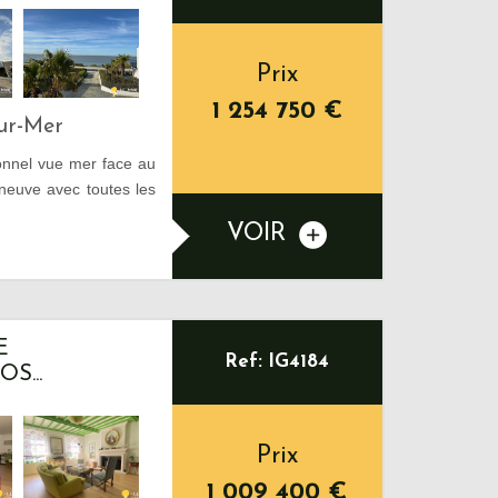
Prix
1 254 750
€
Sur-Mer
onnel vue mer face au
neuve avec toutes les
VOIR
E
Ref: IG4184
S...
Prix
1 009 400
€