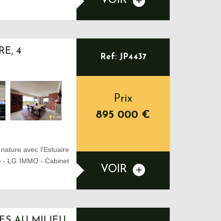
VOIR
E, 4
Ref: JP4437
Prix
895 000
€
 nature avec l'Estuaire
ce - LG IMMO - Cabinet
VOIR
ES AU MILIEU