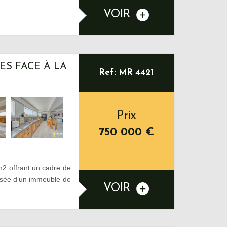
VOIR
S FACE À LA
Ref: MR 4421
Prix
750 000
€
2 offrant un cadre de
aussée d’un immeuble de
VOIR