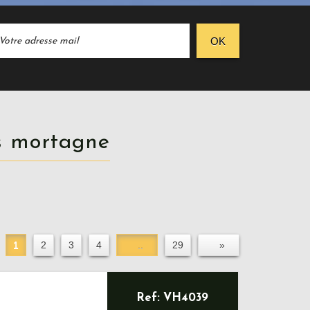
OK
ous mortagne
1
2
3
4
..
29
»
Ref: VH4039